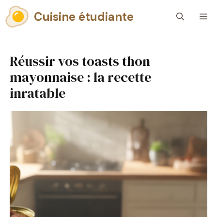
Aller
Cuisine étudiante
M
au
contenu
Réussir vos toasts thon
mayonnaise : la recette
inratable