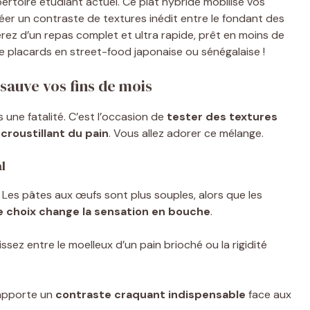
ertoire étudiant actuel. Ce plat hybride mobilise vos
éer un contraste de textures inédit entre le fondant des
rez d’un repas complet et ultra rapide, prêt en moins de
e placards en street-food japonaise ou sénégalaise !
 sauve vos fins de mois
 une fatalité. C’est l’occasion de
tester des textures
croustillant du pain
. Vous allez adorer ce mélange.
al
 Les pâtes aux œufs sont plus souples, alors que les
 choix change la sensation en bouche
.
issez entre le moelleux d’un pain brioché ou la rigidité
l apporte un
contraste craquant indispensable
face aux